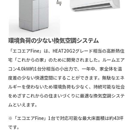
環境負荷の少ない換気空調システム
「エコエア
Fine
」は、
HEAT20G2
グレード相当の高断熱住
宅「これからの家」のために開発されました。ルームエア
コン
4.0kW
約
1
台分相当の小出力で、一年中、家全体を温
度差の少ない快適空間にすることができます。無駄なエネ
ルギーを使わないため環境負荷も少なく、持続可能な社会
をめざすこれからの住まいづくりに最適な換気空調システ
ムといえます。
※「エコエア
Fine
」
1
台で対応可能な最大床面積は約
43
坪
です。